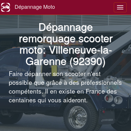
Dépannage Moto
Navig
Dépannage
remorquage scooter
moto: Villeneuve-la-
Garenne (92390)
Faire dépanner son scooter n'est
possible que grâce à des professionnels
compétents. Il en existe en France des
centaines qui vous aideront.