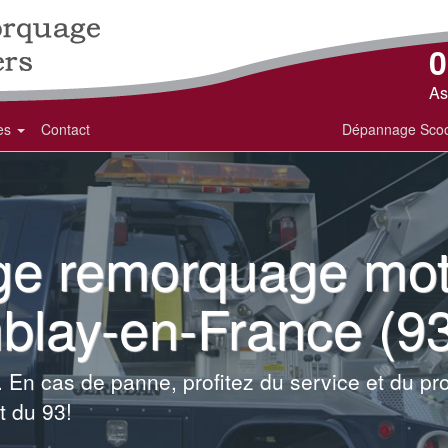
0
As
ces
Contact
Dépannage Scoo
e remorquage moto
blay-en-France (9
 En cas de panne, profitez du service et du pr
t du 93!