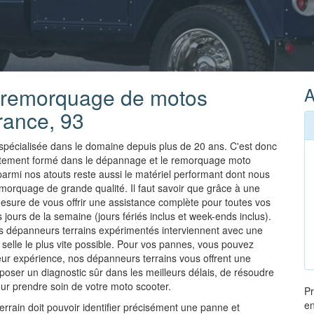
t remorquage de motos
A
rance, 93
pécialisée dans le domaine depuis plus de 20 ans. C'est donc
faitement formé dans le dépannage et le remorquage moto
 parmi nos atouts reste aussi le matériel performant dont nous
orquage de grande qualité. Il faut savoir que grâce à une
sure de vous offrir une assistance complète pour toutes vos
jours de la semaine (jours fériés inclus et week-ends inclus).
os dépanneurs terrains expérimentés interviennent avec une
selle le plus vite possible. Pour vos pannes, vous pouvez
r expérience, nos dépanneurs terrains vous offrent une
e poser un diagnostic sûr dans les meilleurs délais, de résoudre
our prendre soin de votre moto scooter.
Pr
en
rain doit pouvoir identifier précisément une panne et