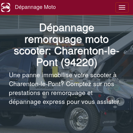
Dépannage Moto
Navig
Dépannage
remorquage moto
scooter: Charenton-le-
Pont (94220)
Une panne immobilise votre scooter à
Charenton-le-Pont? Comptez sur nos
prestations en remorquage et
dépannage express pour vous assister.