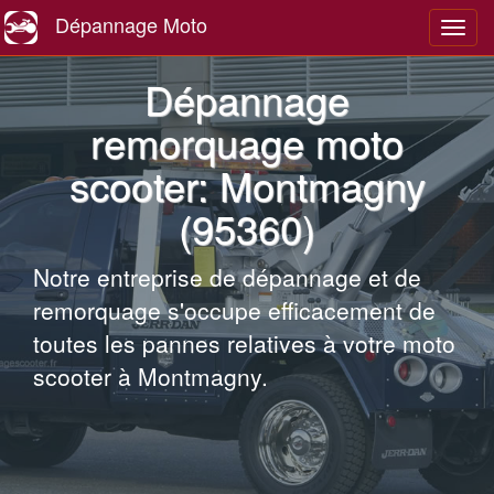
Dépannage Moto
Navig
Dépannage
remorquage moto
scooter: Montmagny
(95360)
Notre entreprise de dépannage et de
remorquage s'occupe efficacement de
toutes les pannes relatives à votre moto
scooter à Montmagny.