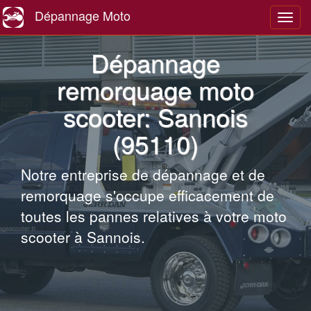
Dépannage Moto
Navig
Dépannage
remorquage moto
scooter: Sannois
(95110)
Notre entreprise de dépannage et de
remorquage s'occupe efficacement de
toutes les pannes relatives à votre moto
scooter à Sannois.