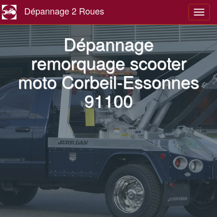
Dépannage 2 Roues
Navig
Dépannage
remorquage scooter
moto Corbeil-Essonnes
91100