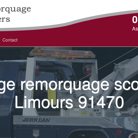
0
As
Contact
e remorquage sco
Limours 91470