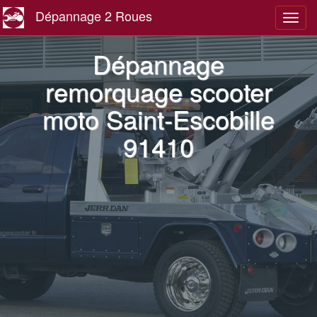
Dépannage 2 Roues
Navig
Dépannage
remorquage scooter
moto Saint-Escobille
91410