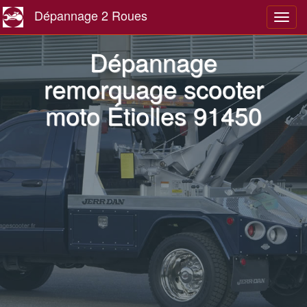
Dépannage 2 Roues
Navig
Dépannage
remorquage scooter
moto Étiolles 91450