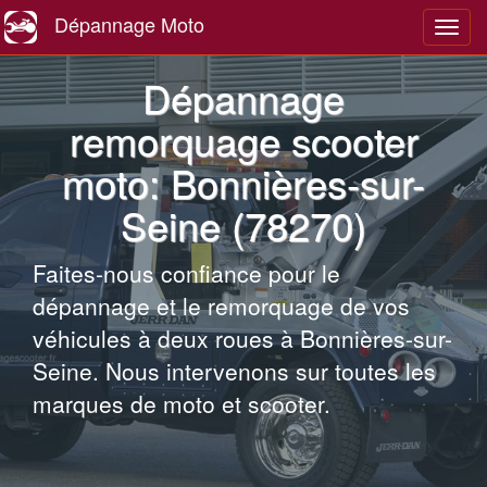
Dépannage Moto
Navig
Dépannage
remorquage scooter
moto: Bonnières-sur-
Seine (78270)
Faites-nous confiance pour le
dépannage et le remorquage de vos
véhicules à deux roues à Bonnières-sur-
Seine. Nous intervenons sur toutes les
marques de moto et scooter.