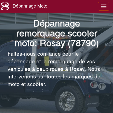
Dépannage Moto
Navig
Dépannage
remorquage scooter
moto: Rosay (78790)
Faites-nous confiance pour le
dépannage et le remorquage de vos
véhicules à deux roues à Rosay. Nous
intervenons sur toutes les marques de
moto et scooter.