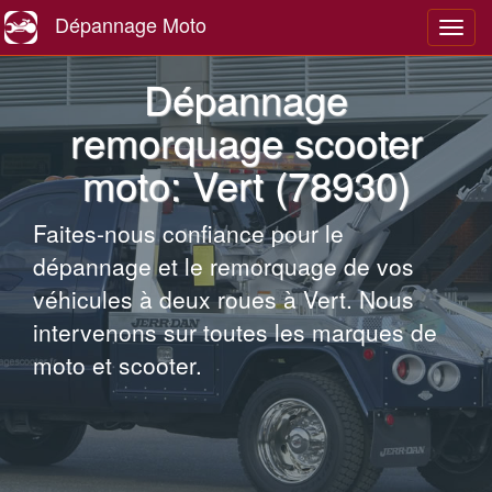
Dépannage Moto
Navig
Dépannage
remorquage scooter
moto: Vert (78930)
Faites-nous confiance pour le
dépannage et le remorquage de vos
véhicules à deux roues à Vert. Nous
intervenons sur toutes les marques de
moto et scooter.