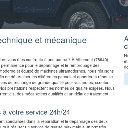
technique et mécanique
A
d
No
lors vous êtes confronté à une panne ? À Millemont (78940),
et
en permanence pour le dépannage et le remorquage des
do
t moderne et équipé de machines ultramodernes, nous réalisons
in de déterminer les différentes pannes et apporter la réponse
ièces de rechange de grande qualité pour vos motos, scooter,
 Nos prestations respectent les normes de qualité exigées. Nous
rentiels, des mécaniciens qualifiés et un délai de traitement
 à votre service 24h/24
nt spécialisés dans la réparation et le dépannage des deux
rs à réaliser un service de qualité maximale à un prix très