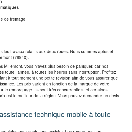
n
umatiques
me de freinage
us les travaux relatifs aux deux roues. Nous sommes aptes et
llemont (78940).
 Millemont, vous n'avez plus besoin de paniquer, car nos
 toute l'année, à toutes les heures sans interruption. Profitez
t à tout moment une petite révision afin de vous assurer que
puissance. Les prix varient en fonction de la marque de votre
our le remorquage. Ils sont très concurrentiels, et certaines
prix est le meilleur de la région. Vous pouvez demander un devis
assistance technique mobile à toute
sponibles pour venir vous assister. Les remorques sont