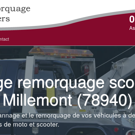
0
As
ntact
e remorquage scoo
Millemont (78940)
annage et le remorquage de vos véhicules à d
s de moto et scooter.