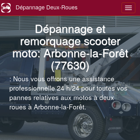
Dépannage Deux-Roues
Navig
Dépannage et
remorquage scooter
moto: Arbonne-la-Forêt
(77630)
: Nous vous offrons une assistance
professionnelle 24 h/24 pour toutes vos
pannes relatives aux motos à deux
roues à Arbonne-la-Forêt.