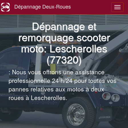
Dépannage Deux-Roues
Navig
Dépannage et
remorquage scooter
moto: Lescherolles
(77320)
: Nous vous offrons une assistance
professionnelle 24 h/24 pour toutes vos
pannes relatives aux motos à deux
roues à Lescherolles.