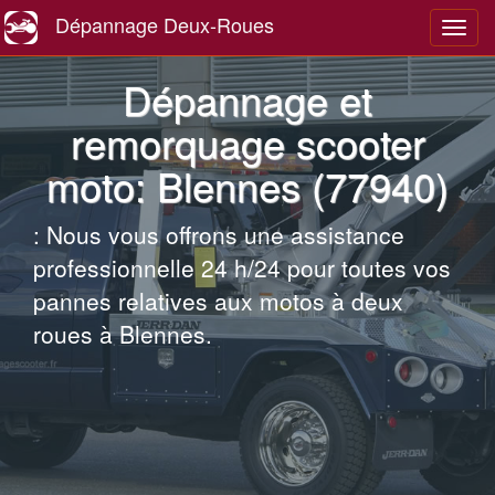
Dépannage Deux-Roues
Navig
Dépannage et
remorquage scooter
moto: Blennes (77940)
: Nous vous offrons une assistance
professionnelle 24 h/24 pour toutes vos
pannes relatives aux motos à deux
roues à Blennes.