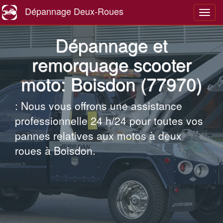
Dépannage Deux-Roues
Navig
Dépannage et
remorquage scooter
moto: Boisdon (77970)
: Nous vous offrons une assistance
professionnelle 24 h/24 pour toutes vos
pannes relatives aux motos à deux
roues à Boisdon.